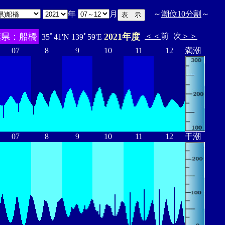
年
月
～
潮位10分割
～
葉県：船橋
2021年度
＜＜
前
次
＞＞
35ﾟ41'N 139ﾟ59'E
07
8
9
10
11
12
満潮
07
8
9
10
11
12
干潮