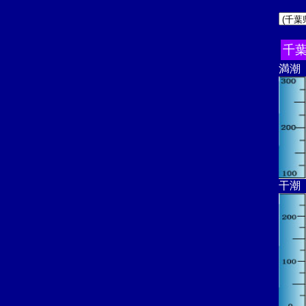
千
満潮
干潮