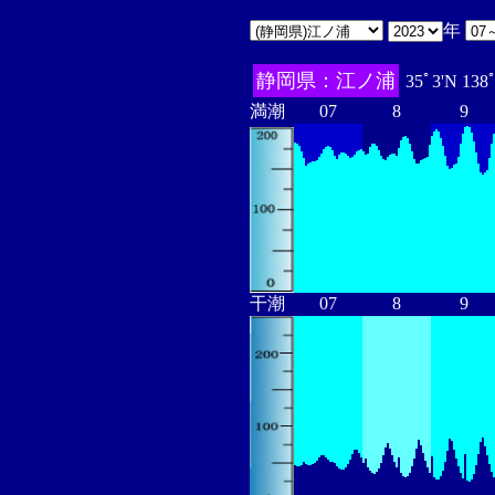
年
静岡県：江ノ浦
35ﾟ3'N 138
満潮
07
8
9
干潮
07
8
9