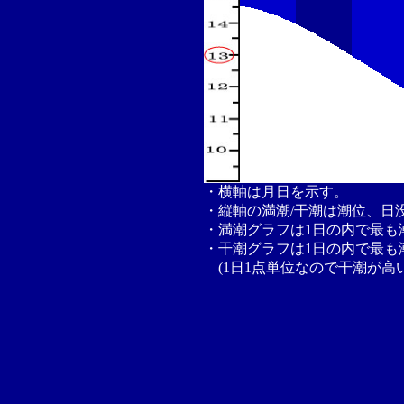
・横軸は月日を示す。
・縦軸の満潮/干潮は潮位、日
・満潮グラフは1日の内で最も
・干潮グラフは1日の内で最も
(1日1点単位なので干潮が高