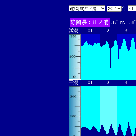
年
静岡県：江ノ浦
35ﾟ3'N 138
満潮
01
2
3
干潮
01
2
3