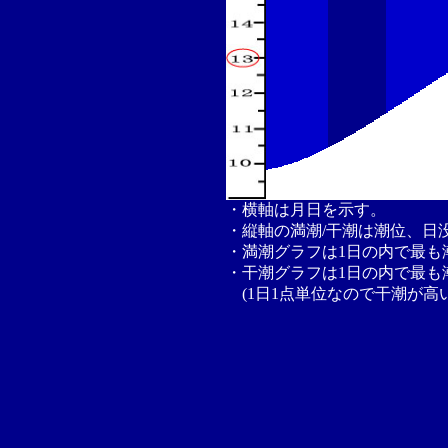
・横軸は月日を示す。
・縦軸の満潮/干潮は潮位、日
・満潮グラフは1日の内で最も
・干潮グラフは1日の内で最も
(1日1点単位なので干潮が高