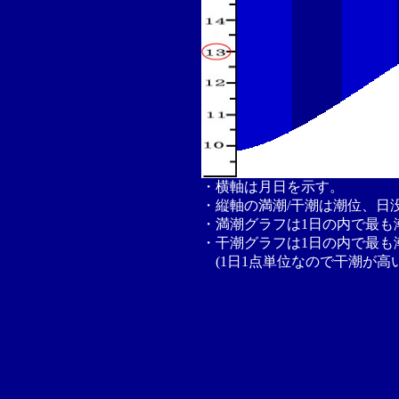
・横軸は月日を示す。
・縦軸の満潮/干潮は潮位、日
・満潮グラフは1日の内で最も
・干潮グラフは1日の内で最も
(1日1点単位なので干潮が高