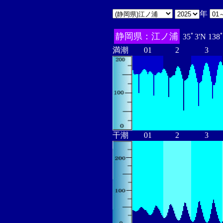
年
静岡県：江ノ浦
35ﾟ3'N 138
満潮
01
2
3
干潮
01
2
3