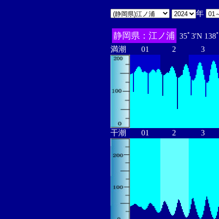
年
静岡県：江ノ浦
35ﾟ3'N 138
満潮
01
2
3
干潮
01
2
3