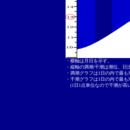
・横軸は月日を示す。
・縦軸の満潮/干潮は潮位、日
・満潮グラフは1日の内で最も
・干潮グラフは1日の内で最も
(1日1点単位なので干潮が高