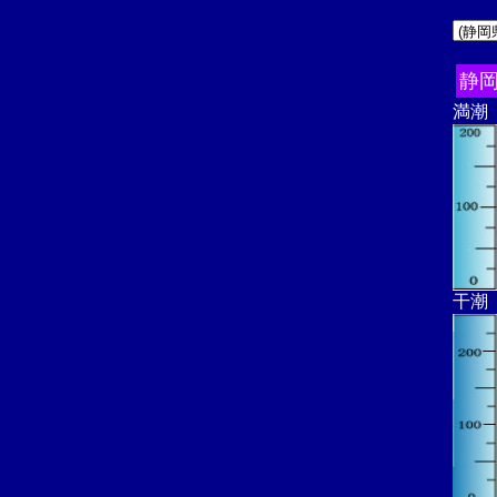
静
満潮
干潮