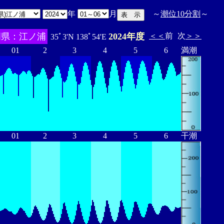
年
月
～
潮位10分割
～
岡県：江ノ浦
2024年度
＜＜
前
次
＞＞
35ﾟ3'N 138ﾟ54'E
01
2
3
4
5
6
満潮
01
2
3
4
5
6
干潮