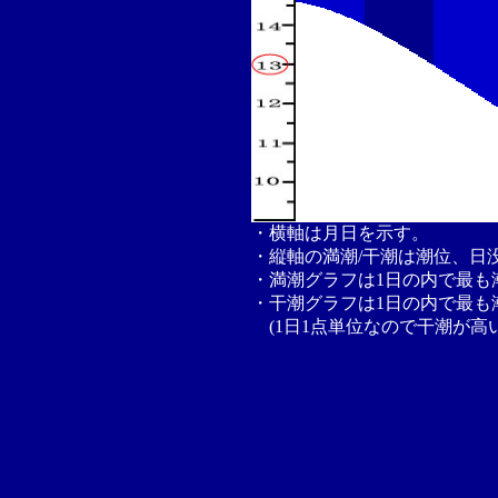
・横軸は月日を示す。
・縦軸の満潮/干潮は潮位、日
・満潮グラフは1日の内で最も
・干潮グラフは1日の内で最も
(1日1点単位なので干潮が高