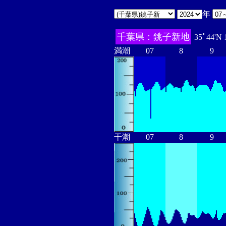
年
千葉県：銚子新地
35ﾟ44'N 
満潮
07
8
9
干潮
07
8
9