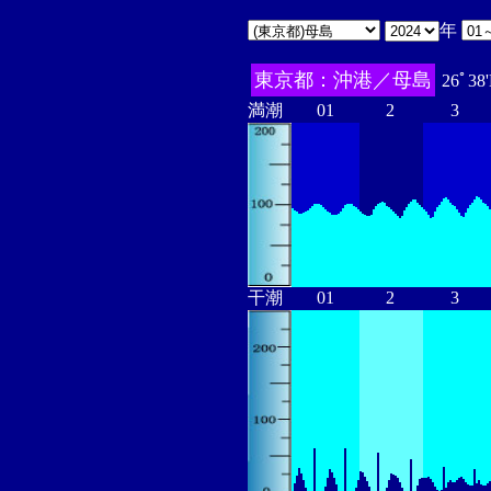
年
東京都：沖港／母島
26ﾟ38
満潮
01
2
3
干潮
01
2
3