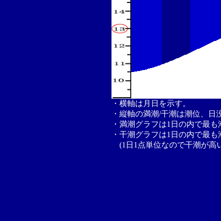
・横軸は月日を示す。
・縦軸の満潮/干潮は潮位、日
・満潮グラフは1日の内で最も
・干潮グラフは1日の内で最も
(1日1点単位なので干潮が高