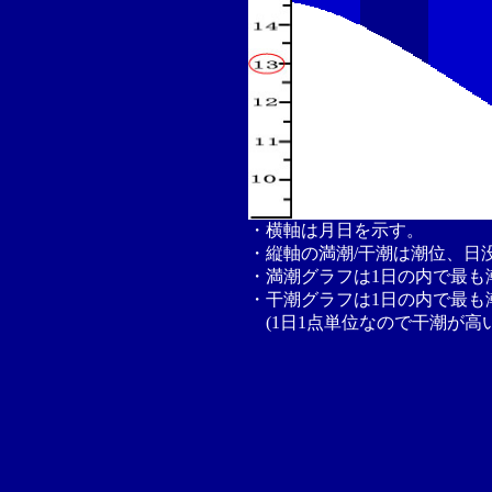
・横軸は月日を示す。
・縦軸の満潮/干潮は潮位、日
・満潮グラフは1日の内で最も
・干潮グラフは1日の内で最も
(1日1点単位なので干潮が高