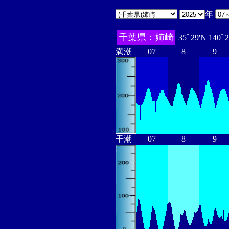
年
千葉県：姉崎
35ﾟ29'N 140ﾟ
満潮
07
8
9
干潮
07
8
9