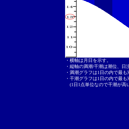
・横軸は月日を示す。
・縦軸の満潮/干潮は潮位、日
・満潮グラフは1日の内で最も
・干潮グラフは1日の内で最も
(1日1点単位なので干潮が高