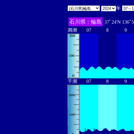
年
石川県：輪島
37ﾟ24'N 136ﾟ
満潮
07
8
9
干潮
07
8
9