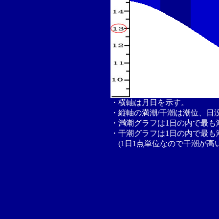
・横軸は月日を示す。
・縦軸の満潮/干潮は潮位、日
・満潮グラフは1日の内で最も
・干潮グラフは1日の内で最も
(1日1点単位なので干潮が高