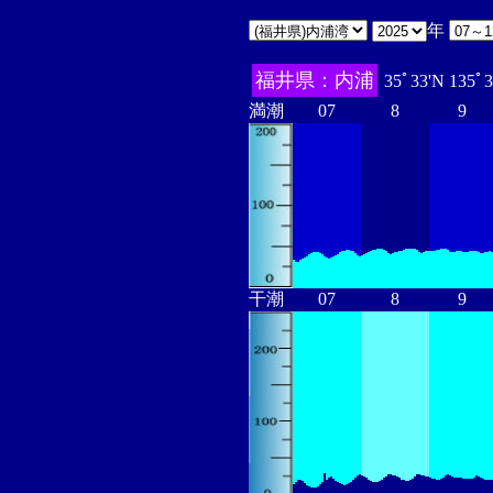
年
福井県：内浦
35ﾟ33'N 135ﾟ
満潮
07
8
9
干潮
07
8
9