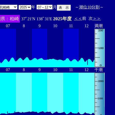
年
月
～
潮位10分割
～
潟県：柏崎
2025年度
＜＜
前
次
＞＞
37ﾟ21'N 138ﾟ31'E
07
8
9
10
11
12
満潮
07
8
9
10
11
12
干潮