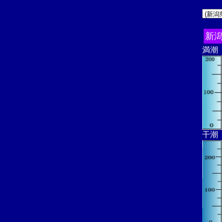
新
満潮
干潮