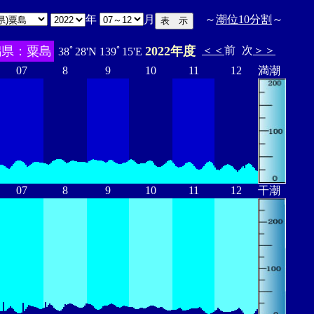
年
月
～
潮位10分割
～
潟県：粟島
2022年度
＜＜
前
次
＞＞
38ﾟ28'N 139ﾟ15'E
07
8
9
10
11
12
満潮
07
8
9
10
11
12
干潮