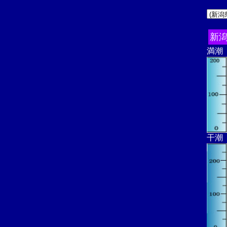
新
満潮
干潮