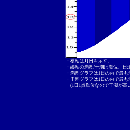
・横軸は月日を示す。
・縦軸の満潮/干潮は潮位、日
・満潮グラフは1日の内で最も
・干潮グラフは1日の内で最も
(1日1点単位なので干潮が高