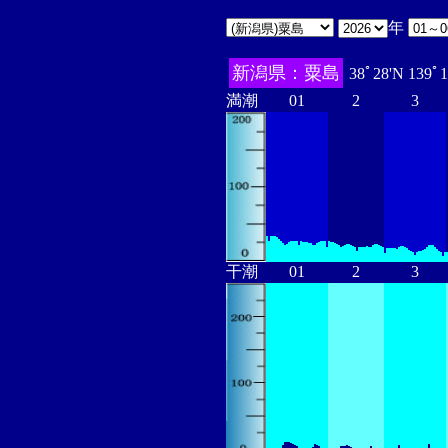
年
新潟県：粟島
38ﾟ28'N 139ﾟ
満潮
01
2
3
干潮
01
2
3