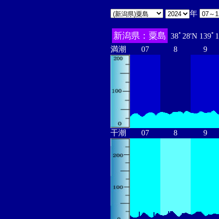
年
新潟県：粟島
38ﾟ28'N 139ﾟ
満潮
07
8
9
干潮
07
8
9