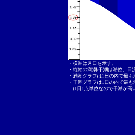
・横軸は月日を示す。
・縦軸の満潮/干潮は潮位、日
・満潮グラフは1日の内で最も
・干潮グラフは1日の内で最も
(1日1点単位なので干潮が高