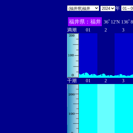
年
福井県：福井
36ﾟ12'N 136ﾟ
満潮
01
2
3
干潮
01
2
3