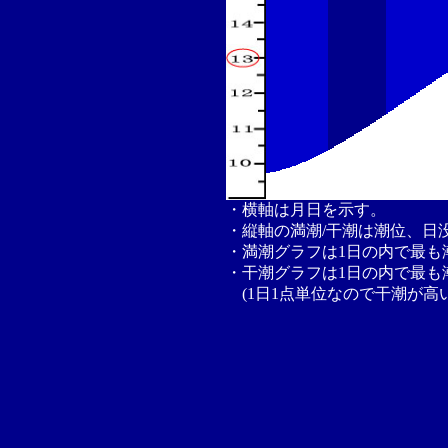
・横軸は月日を示す。
・縦軸の満潮/干潮は潮位、日
・満潮グラフは1日の内で最も
・干潮グラフは1日の内で最も
(1日1点単位なので干潮が高