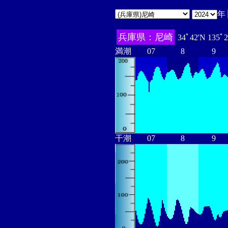
年
兵庫県：尼崎
34ﾟ42'N 135ﾟ
満潮
07
8
9
干潮
07
8
9