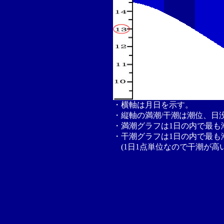
・横軸は月日を示す。
・縦軸の満潮/干潮は潮位、日
・満潮グラフは1日の内で最も
・干潮グラフは1日の内で最も
(1日1点単位なので干潮が高