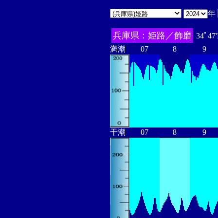
年
兵庫県：姫路／飾磨
34ﾟ47
満潮
07
8
9
干潮
07
8
9