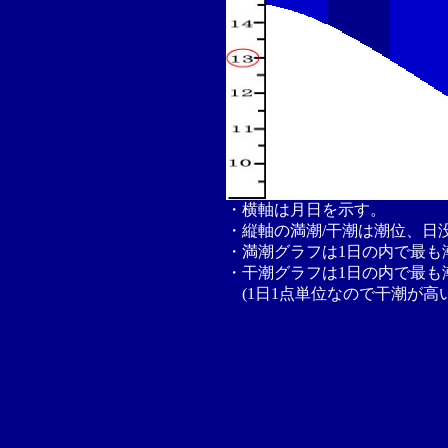
・横軸は月日を示す。
・縦軸の満潮/干潮は潮位、日
・満潮グラフは1日の内で最も
・干潮グラフは1日の内で最も
(1日1点単位なので干潮が高