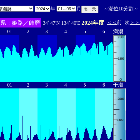
年
月
～
潮位10分割
～
庫県：姫路／飾磨
2024年度
＜＜
前
次
＞＞
34ﾟ47'N 134ﾟ40'E
01
2
3
4
5
6
満潮
01
2
3
4
5
6
干潮