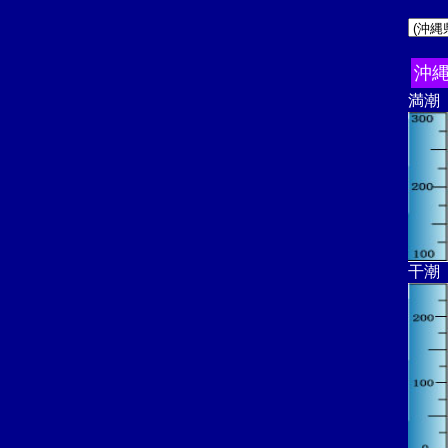
沖
満潮
干潮