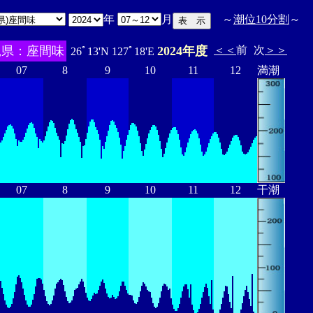
年
月
～
潮位10分割
～
縄県：座間味
2024年度
＜＜
前
次
＞＞
26ﾟ13'N 127ﾟ18'E
07
8
9
10
11
12
満潮
07
8
9
10
11
12
干潮