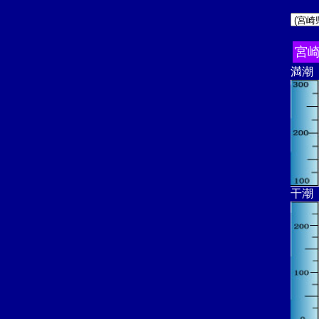
宮
満潮
干潮