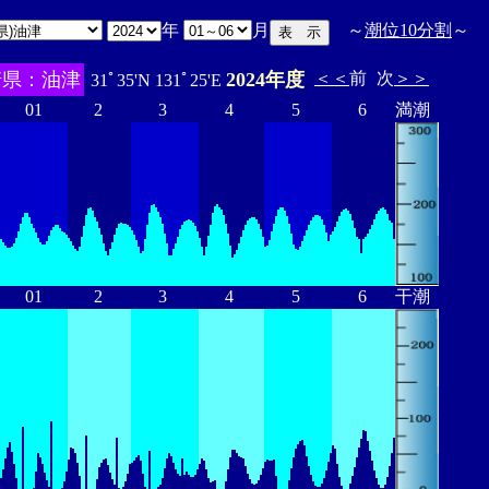
年
月
～
潮位10分割
～
崎県：油津
2024年度
＜＜
前
次
＞＞
31ﾟ35'N 131ﾟ25'E
01
2
3
4
5
6
満潮
01
2
3
4
5
6
干潮