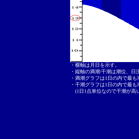
・横軸は月日を示す。
・縦軸の満潮/干潮は潮位、日
・満潮グラフは1日の内で最も
・干潮グラフは1日の内で最も
(1日1点単位なので干潮が高