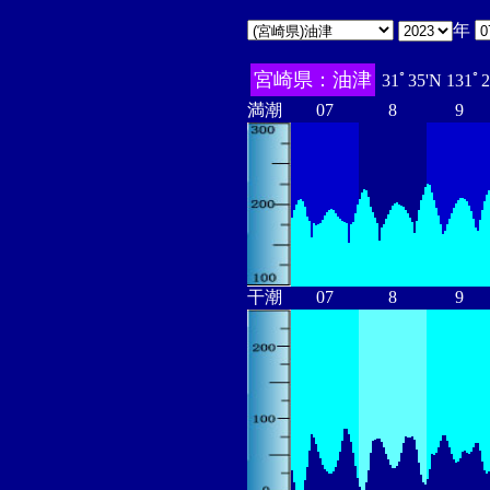
年
宮崎県：油津
31ﾟ35'N 131ﾟ
満潮
07
8
9
干潮
07
8
9