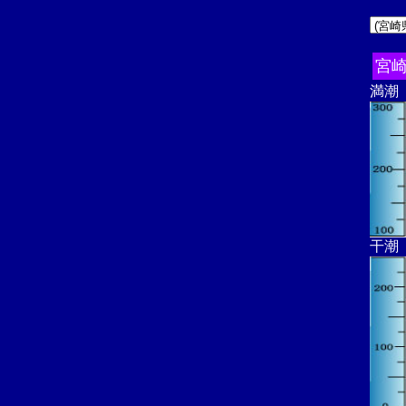
宮
満潮
干潮