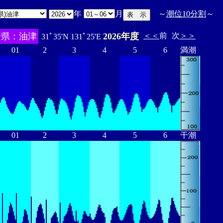
年
月
～
潮位10分割
～
崎県：油津
2026年度
＜＜
前
次
＞＞
31ﾟ35'N 131ﾟ25'E
01
2
3
4
5
6
満潮
01
2
3
4
5
6
干潮