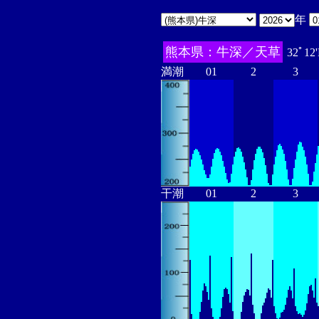
年
熊本県：牛深／天草
32ﾟ12
満潮
01
2
3
干潮
01
2
3