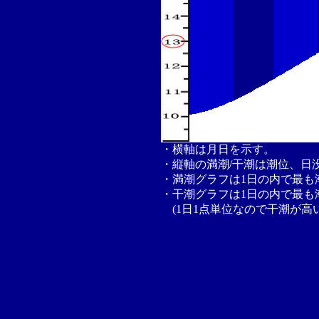
・横軸は月日を示す。
・縦軸の満潮/干潮は潮位、日
・満潮グラフは1日の内で最も
・干潮グラフは1日の内で最も
(1日1点単位なので干潮が高