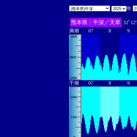
年
熊本県：牛深／天草
32ﾟ12
満潮
07
8
9
干潮
07
8
9