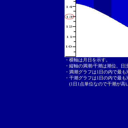
・横軸は月日を示す。
・縦軸の満潮/干潮は潮位、日
・満潮グラフは1日の内で最も
・干潮グラフは1日の内で最も
(1日1点単位なので干潮が高