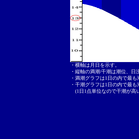
・横軸は月日を示す。
・縦軸の満潮/干潮は潮位、日
・満潮グラフは1日の内で最も
・干潮グラフは1日の内で最も
(1日1点単位なので干潮が高