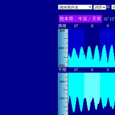
年
熊本県：牛深／天草
32ﾟ12
満潮
07
8
9
干潮
07
8
9