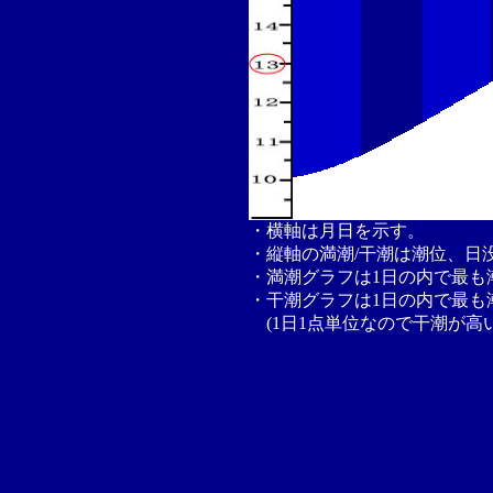
・横軸は月日を示す。
・縦軸の満潮/干潮は潮位、日
・満潮グラフは1日の内で最も
・干潮グラフは1日の内で最も
(1日1点単位なので干潮が高