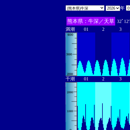
年
熊本県：牛深／天草
32ﾟ12
満潮
01
2
3
干潮
01
2
3