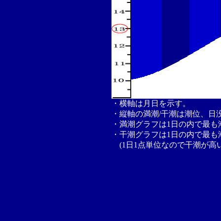
・横軸は月日を示す。
・縦軸の満潮/干潮は潮位、日
・満潮グラフは1日の内で最も
・干潮グラフは1日の内で最も
(1日1点単位なので干潮が高