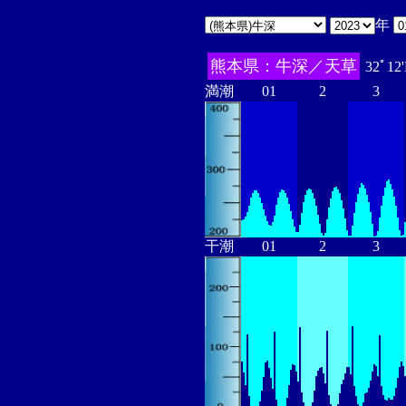
年
熊本県：牛深／天草
32ﾟ12
満潮
01
2
3
干潮
01
2
3