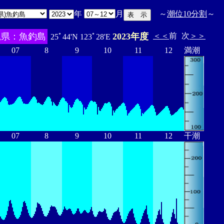
年
月
～
潮位10分割
～
縄県：魚釣島
2023年度
＜＜
前
次
＞＞
25ﾟ44'N 123ﾟ28'E
07
8
9
10
11
12
満潮
07
8
9
10
11
12
干潮