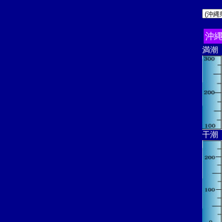
沖
満潮
干潮