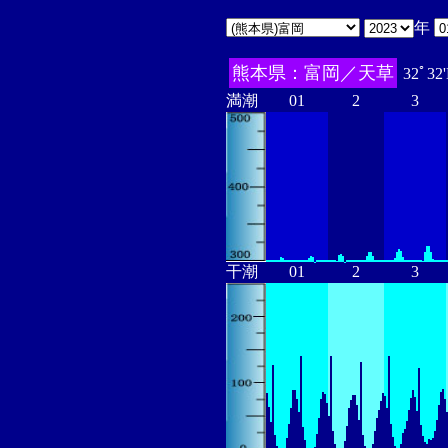
年
熊本県：富岡／天草
32ﾟ32
満潮
01
2
3
干潮
01
2
3