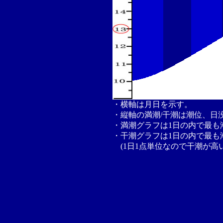
・横軸は月日を示す。
・縦軸の満潮/干潮は潮位、日
・満潮グラフは1日の内で最も
・干潮グラフは1日の内で最も
(1日1点単位なので干潮が高