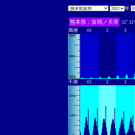
年
熊本県：富岡／天草
32ﾟ32
満潮
01
2
3
干潮
01
2
3