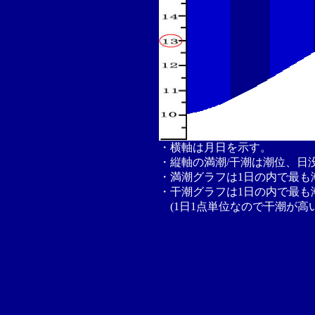
・横軸は月日を示す。
・縦軸の満潮/干潮は潮位、日
・満潮グラフは1日の内で最も
・干潮グラフは1日の内で最も
(1日1点単位なので干潮が高