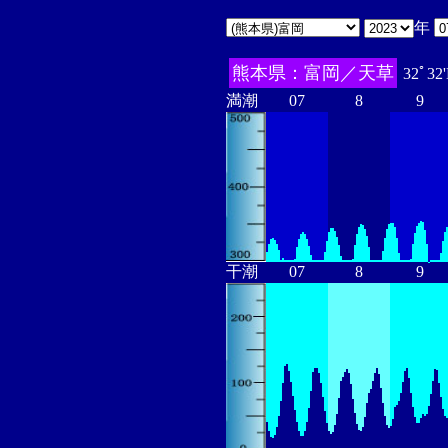
年
熊本県：富岡／天草
32ﾟ32
満潮
07
8
9
干潮
07
8
9