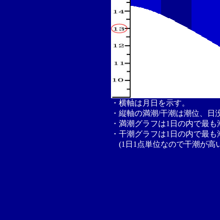
・横軸は月日を示す。
・縦軸の満潮/干潮は潮位、日
・満潮グラフは1日の内で最も
・干潮グラフは1日の内で最も
(1日1点単位なので干潮が高