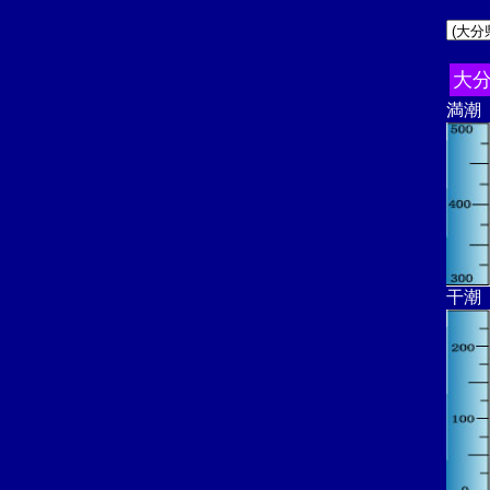
大分
満潮
干潮