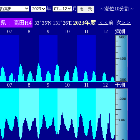
年
月
～
潮位10分割
～
県： 高田H4
2023年度
＜＜
前
次
＞＞
33ﾟ35'N 131ﾟ26'E
07
8
9
10
11
12
満潮
07
8
9
10
11
12
干潮