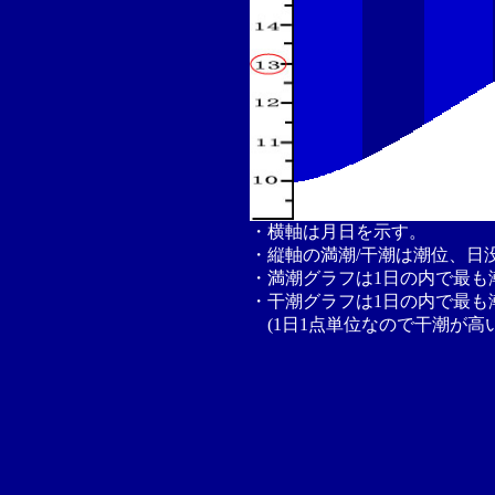
・横軸は月日を示す。
・縦軸の満潮/干潮は潮位、日
・満潮グラフは1日の内で最も
・干潮グラフは1日の内で最も
(1日1点単位なので干潮が高