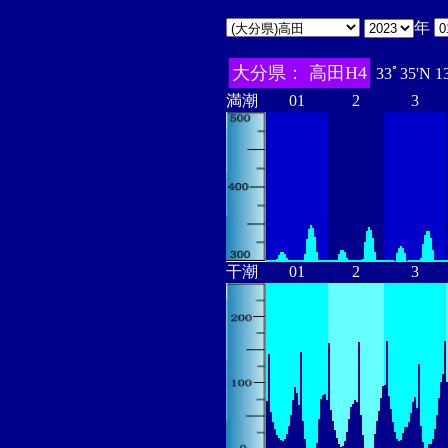
年
大分県： 高田H4
33ﾟ35'N 1
満潮
01
2
3
干潮
01
2
3