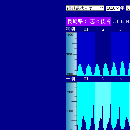
年
長崎県： 志々伎湾
33ﾟ12'N
満潮
01
2
3
干潮
01
2
3