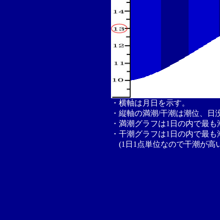
・横軸は月日を示す。
・縦軸の満潮/干潮は潮位、日
・満潮グラフは1日の内で最も
・干潮グラフは1日の内で最も
(1日1点単位なので干潮が高