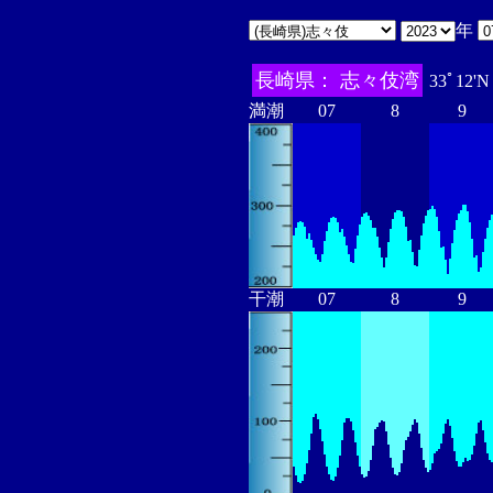
年
長崎県： 志々伎湾
33ﾟ12'N
満潮
07
8
9
干潮
07
8
9