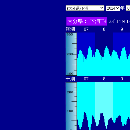
年
大分県： 下浦H4
33ﾟ14'N 1
満潮
07
8
9
干潮
07
8
9