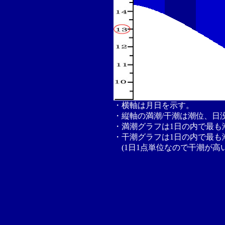
・横軸は月日を示す。
・縦軸の満潮/干潮は潮位、日
・満潮グラフは1日の内で最も
・干潮グラフは1日の内で最も
(1日1点単位なので干潮が高