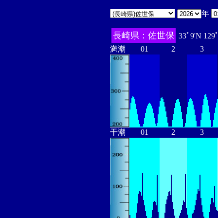
年
長崎県：佐世保
33ﾟ9'N 129
満潮
01
2
3
干潮
01
2
3