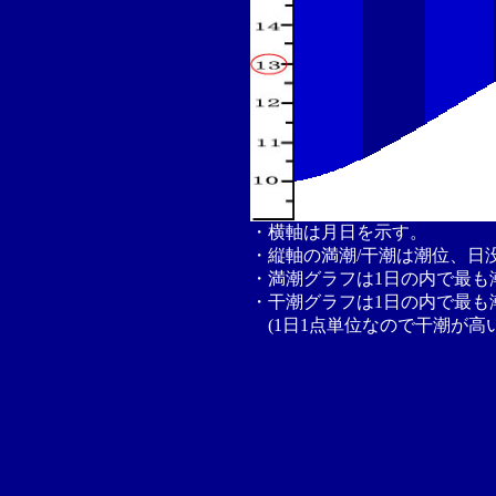
・横軸は月日を示す。
・縦軸の満潮/干潮は潮位、日
・満潮グラフは1日の内で最も
・干潮グラフは1日の内で最も
(1日1点単位なので干潮が高