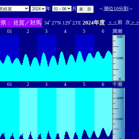
年
月
～
潮位10分割
～
県： 佐賀／対馬
2024年度
＜＜
前
次
＞
34ﾟ27'N 129ﾟ23'E
01
2
3
4
5
6
満潮
01
2
3
4
5
6
干潮