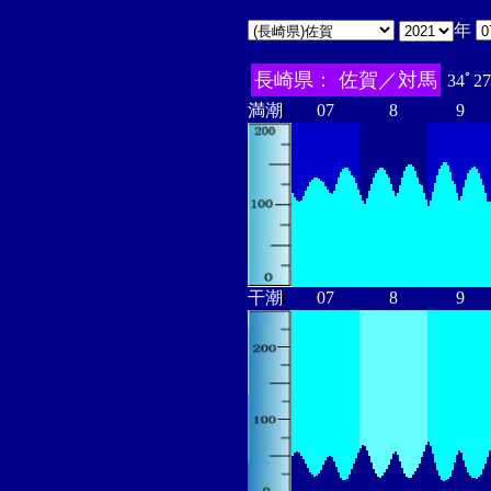
年
長崎県： 佐賀／対馬
34ﾟ27
満潮
07
8
9
干潮
07
8
9