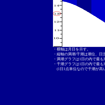
・横軸は月日を示す。
・縦軸の満潮/干潮は潮位、日
・満潮グラフは1日の内で最も
・干潮グラフは1日の内で最も
(1日1点単位なので干潮が高