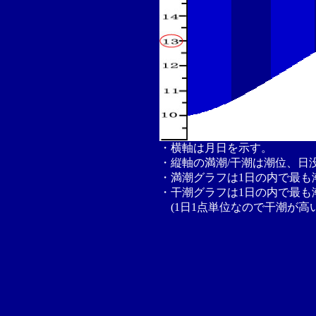
・横軸は月日を示す。
・縦軸の満潮/干潮は潮位、日
・満潮グラフは1日の内で最も
・干潮グラフは1日の内で最も
(1日1点単位なので干潮が高