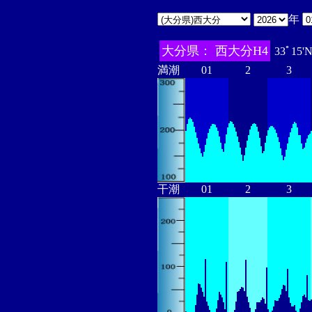
年
大分県： 西大分H4
33ﾟ15'
満潮
01
2
3
干潮
01
2
3