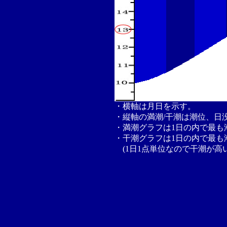
・横軸は月日を示す。
・縦軸の満潮/干潮は潮位、日
・満潮グラフは1日の内で最も
・干潮グラフは1日の内で最も
(1日1点単位なので干潮が高