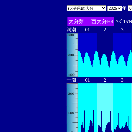
年
大分県： 西大分H4
33ﾟ15'
満潮
01
2
3
干潮
01
2
3