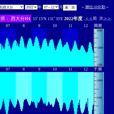
年
月
～
潮位10分割
～
県： 西大分H4
2022年度
＜＜
前
次
＞＞
33ﾟ15'N 131ﾟ35'E
07
8
9
10
11
12
満潮
07
8
9
10
11
12
干潮