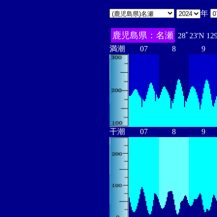
年
鹿児島県：名瀬
28ﾟ23'N 12
満潮
07
8
9
干潮
07
8
9