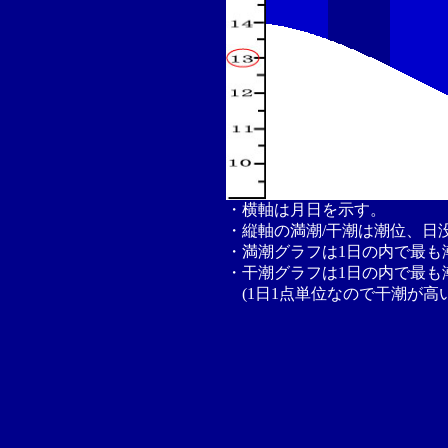
・横軸は月日を示す。
・縦軸の満潮/干潮は潮位、日
・満潮グラフは1日の内で最も
・干潮グラフは1日の内で最も
(1日1点単位なので干潮が高