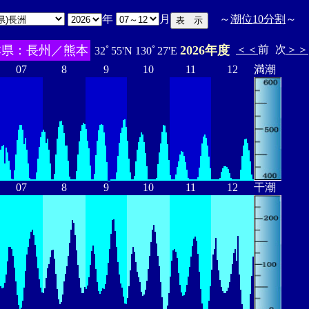
年
月
～
潮位10分割
～
本県：長州／熊本
2026年度
＜＜
前
次
＞＞
32ﾟ55'N 130ﾟ27'E
07
8
9
10
11
12
満潮
07
8
9
10
11
12
干潮