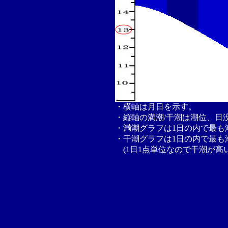
・横軸は月日を示す。
・縦軸の満潮/干潮は潮位、日
・満潮グラフは1日の内で最も
・干潮グラフは1日の内で最も
(1日1点単位なので干潮が高