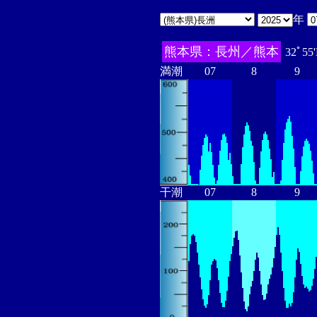
年
熊本県：長州／熊本
32ﾟ55
満潮
07
8
9
干潮
07
8
9