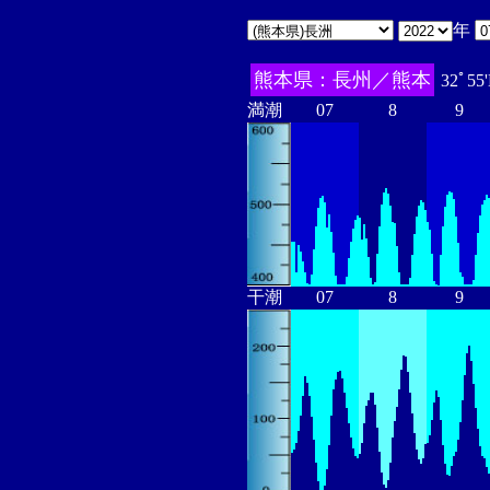
年
熊本県：長州／熊本
32ﾟ55
満潮
07
8
9
干潮
07
8
9