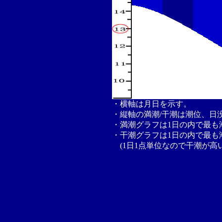
・横軸は月日を示す。
・縦軸の満潮/干潮は潮位、日
・満潮グラフは1日の内で最も
・干潮グラフは1日の内で最も
(1日1点単位なので干潮が高