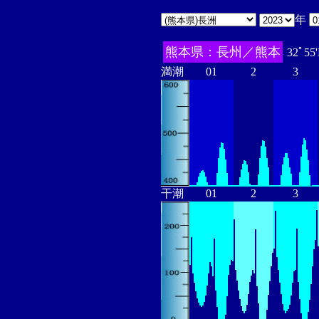
年
熊本県：長州／熊本
32ﾟ55
満潮
01
2
3
干潮
01
2
3