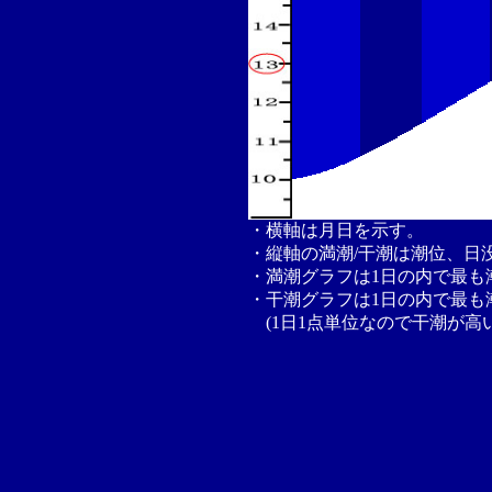
・横軸は月日を示す。
・縦軸の満潮/干潮は潮位、日
・満潮グラフは1日の内で最も
・干潮グラフは1日の内で最も
(1日1点単位なので干潮が高