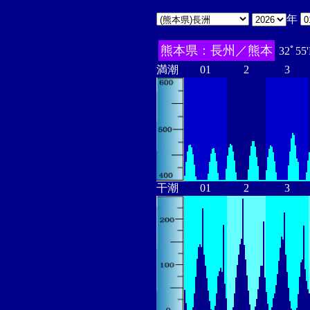
年
熊本県：長州／熊本
32ﾟ55
満潮
01
2
3
干潮
01
2
3