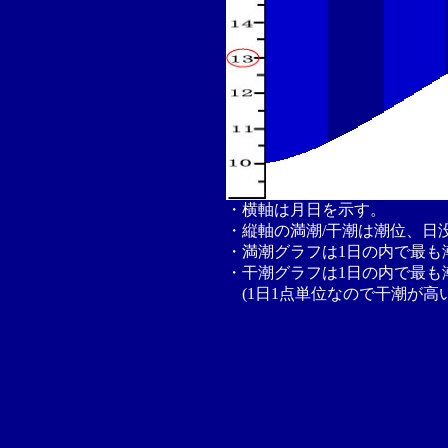
・横軸は月日を示す。
・縦軸の満潮/干潮は潮位、日
・満潮グラフは1日の内で最も
・干潮グラフは1日の内で最も
(1日1点単位なので干潮が高