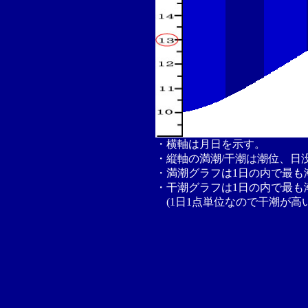
・横軸は月日を示す。
・縦軸の満潮/干潮は潮位、日
・満潮グラフは1日の内で最も
・干潮グラフは1日の内で最も
(1日1点単位なので干潮が高