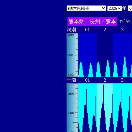
年
熊本県：長州／熊本
32ﾟ55
満潮
01
2
3
干潮
01
2
3